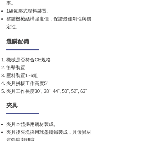
率。
1組氣壓式壓料裝置。
整體機械結構強度佳，保證最佳剛性與穩
定性。
選購配備
機械是否符合CE規格
衝擊裝置
壓料裝置1~6組
夾具拼板工作高度5"
夾具工作長度30", 38", 44", 50", 52", 63"
夾具
夾具本體採用鋼材製成。
夾具後夾塊採用球墨鑄鐵製成，具優異材
質強度與韌度。